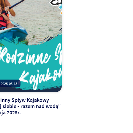
2025-05-15
zinny Spływ Kajakowy
ej siebie - razem nad wodą"
ja 2025r.