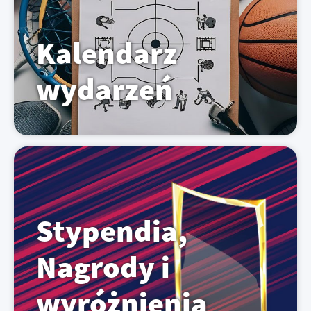
Kalendarz
wydarzeń
Stypendia,
Nagrody i
wyróżnienia