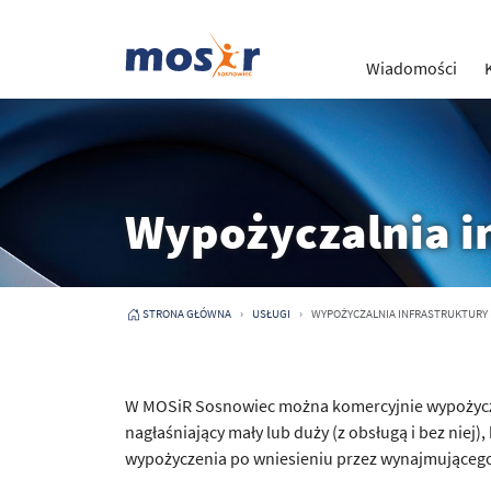
Wiadomości
Wypożyczalnia i
STRONA GŁÓWNA
USŁUGI
WYPOŻYCZALNIA INFRASTRUKTURY
W MOSiR Sosnowiec można komercyjnie wypożyczy
nagłaśniający mały lub duży (z obsługą i bez niej
wypożyczenia po wniesieniu przez wynajmującego