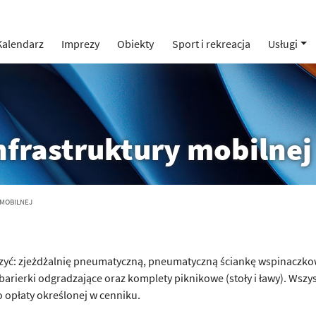
Kalendarz
Imprezy
Obiekty
Sport i rekreacja
Usługi
nfrastruktury mobilnej
 MOBILNEJ
ć: zjeżdżalnię pneumatyczną, pneumatyczną ściankę wspinaczkową
), barierki odgradzające oraz komplety piknikowe (stoły i ławy). Ws
 opłaty określonej w cenniku.