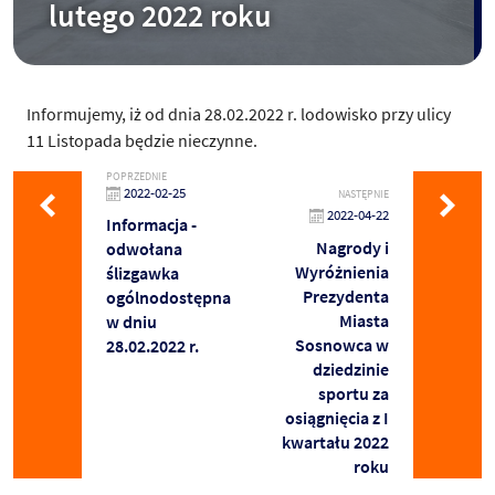
lutego 2022 roku
Informujemy, iż od dnia 28.02.2022 r. lodowisko przy ulicy
11 Listopada będzie nieczynne.
POPRZEDNIE
2022-02-25
NASTĘPNIE
2022-04-22
Informacja -
Nagrody i
odwołana
Wyróżnienia
ślizgawka
Prezydenta
ogólnodostępna
Miasta
w dniu
Sosnowca w
28.02.2022 r.
dziedzinie
sportu za
osiągnięcia z I
kwartału 2022
roku