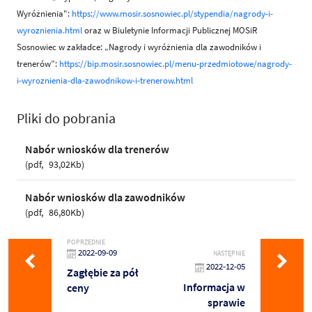
Wyróżnienia":
https://www.mosir.sosnowiec.pl/stypendia/nagrody-i-
wyroznienia.html
oraz w Biuletynie Informacji Publicznej MOSiR
Sosnowiec w zakładce: „Nagrody i wyróżnienia dla zawodników i
trenerów”:
https://bip.mosir.sosnowiec.pl/menu-przedmiotowe/nagrody-
i-wyroznienia-dla-zawodnikow-i-trenerow.html
Pliki do pobrania
Nabór wniosków dla trenerów
pdf
93,02Kb
Nabór wniosków dla zawodników
pdf
86,80Kb
POPRZEDNIE
2022-09-09
NASTĘPNIE
2022-12-05
Zagłębie za pół
Informacja w
ceny
sprawie