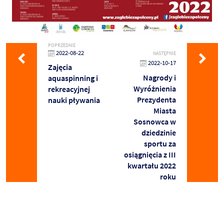
POPRZEDNIE
2022-08-22
NASTĘPNIE
2022-10-17
Zajęcia
Nagrody i
aquaspinning i
Wyróżnienia
rekreacyjnej
Prezydenta
nauki pływania
Miasta
Sosnowca w
dziedzinie
sportu za
osiągnięcia z III
kwartału 2022
roku