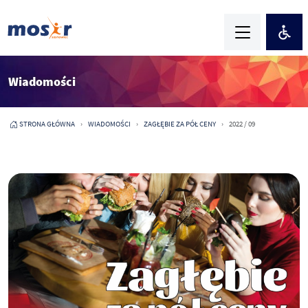
Wiadomości
STRONA GŁÓWNA
WIADOMOŚCI
ZAGŁĘBIE ZA PÓŁ CENY
2022 / 09