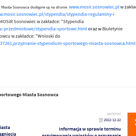
www.mosir.sosnowiec.pl
w zakła
Miasta Sosnowca dostępne są na stronie
w.mosir.sosnowiec.pl/stypendia/stypendia-regulaminy-i-
j MOSiR Sosnowiec w zakładce: "Stypendia
nu-przedmiotowe/stypendia-sportowe.html
oraz w
Biuletynie
nowcu w zakładce: "Wnioski do
437261,przyznanie-stypendium-sportowego-miasta-sosnowca.html
portowego Miasta Sosnowca
NASTĘPNIE
2022-12-22
iasta
Informacja w sprawie terminu
ągnięcia
przyjmowania wniosków o przyznanie