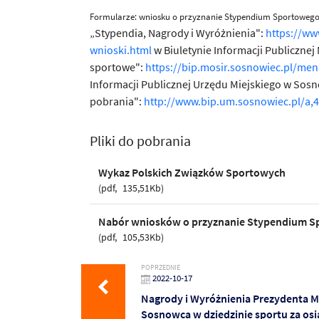
Formularze: wniosku o przyznanie Stypendium Sportowego 
„Stypendia, Nagrody i Wyróżnienia":
https://ww
wnioski.html
w Biuletynie Informacji Publiczne
sportowe":
https://bip.mosir.sosnowiec.pl/me
Informacji Publicznej Urzędu Miejskiego w Sos
pobrania":
http://www.bip.um.sosnowiec.pl/a,
Pliki do pobrania
Wykaz Polskich Związków Sportowych
pdf
135,51Kb
Nabór wniosków o przyznanie Stypendium S
pdf
105,53Kb
POPRZEDNIE
2022-10-17
Nagrody i Wyróżnienia Prezydenta M
Sosnowca w dziedzinie sportu za osi