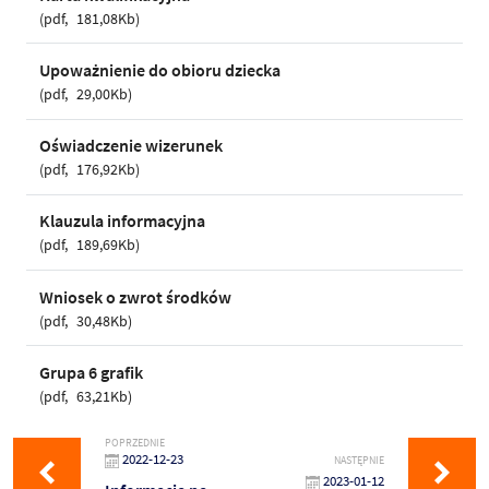
pdf
181,08Kb
Upoważnienie do obioru dziecka
pdf
29,00Kb
Oświadczenie wizerunek
pdf
176,92Kb
Klauzula informacyjna
pdf
189,69Kb
Wniosek o zwrot środków
pdf
30,48Kb
Grupa 6 grafik
pdf
63,21Kb
POPRZEDNIE
2022-12-23
NASTĘPNIE
2023-01-12