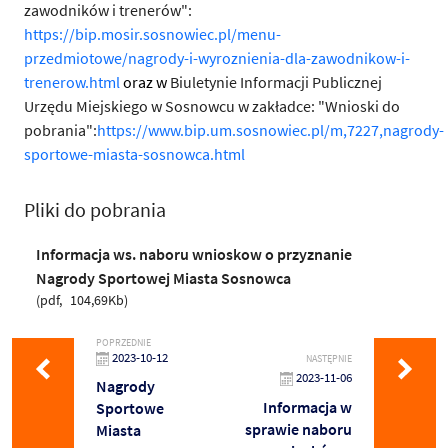
zawodników i trenerów":
https://bip.mosir.sosnowiec.pl/menu-
przedmiotowe/nagrody-i-wyroznienia-dla-zawodnikow-i-
trenerow.html
oraz w
Biuletynie Informacji Publicznej
Urzędu Miejskiego w Sosnowcu w zakładce: "Wnioski do
pobrania":
https://www.bip.um.sosnowiec.pl/m,7227,nagrody-
sportowe-miasta-sosnowca.html
Pliki do pobrania
Informacja ws. naboru wnioskow o przyznanie
Nagrody Sportowej Miasta Sosnowca
pdf
104,69Kb
POPRZEDNIE
2023-10-12
NASTĘPNIE
2023-11-06
Nagrody
Informacja w
Sportowe
sprawie naboru
Miasta