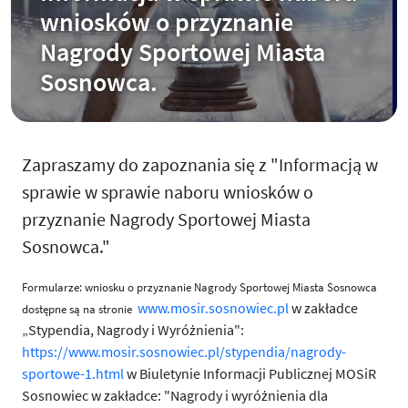
wniosków o przyznanie
Nagrody Sportowej Miasta
Sosnowca.
Zapraszamy do zapoznania się z "Informacją w
sprawie w sprawie naboru wniosków o
przyznanie Nagrody Sportowej Miasta
Sosnowca."
Formularze: wniosku o przyznanie Nagrody Sportowej Miasta Sosnowca
www.mosir.sosnowiec.pl
w zakładce
dostępne są na stronie
„Stypendia, Nagrody i Wyróżnienia":
https://www.mosir.sosnowiec.pl/stypendia/nagrody-
sportowe-1.html
w Biuletynie Informacji Publicznej MOSiR
Sosnowiec w zakładce: "Nagrody i wyróżnienia dla