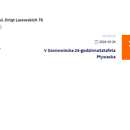
l. Orląt Lwowskich 70
)
NASTĘPNIE
2024-10-24
y
V Sosnowiecka 24-godzinnaSztafeta
Pływacka