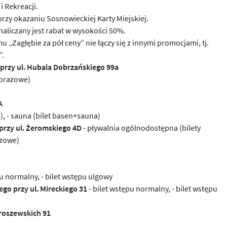
 Rekreacji.
zy okazaniu Sosnowieckiej Karty Miejskiej.
aliczany jest rabat w wysokości 50%.
„Zagłębie za pół ceny” nie łączy się z innymi promocjami, tj.
”.
rzy ul. Hubala Dobrzańskiego 99a
norazowe)
A
, - sauna (bilet basen+sauna)
rzy ul. Żeromskiego 4D
- pływalnia ogólnodostępna (bilety
azowe)
u normalny, - bilet wstępu ulgowy
go przy ul. Mireckiego 31
- bilet wstępu normalny, - bilet wstępu
roszewskich 91