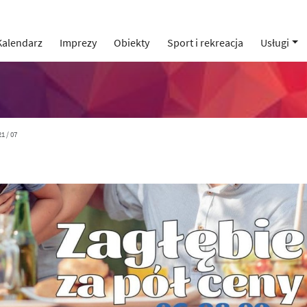
Kalendarz
Imprezy
Obiekty
Sport i rekreacja
Usługi
1 / 07