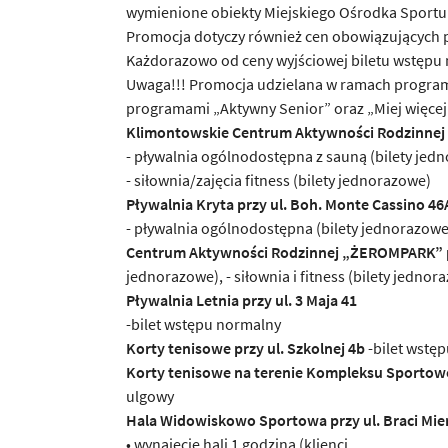
wymienione obiekty Miejskiego Ośrodka Sportu i
Promocja dotyczy również cen obowiązujących pr
Każdorazowo od ceny wyjściowej biletu wstępu n
Uwaga!!! Promocja udzielana w ramach programu 
programami „Aktywny Senior” oraz „Miej więcej
Klimontowskie Centrum Aktywności Rodzinnej p
- pływalnia ogólnodostępna z sauną (bilety jed
- siłownia/zajęcia fitness (bilety jednorazowe)
Pływalnia Kryta przy ul. Boh. Monte Cassino 46
- pływalnia ogólnodostępna (bilety jednorazowe)
Centrum Aktywności Rodzinnej „ŻEROMPARK” p
jednorazowe), - siłownia i fitness (bilety jednor
Pływalnia Letnia przy ul. 3 Maja 41
-bilet wstępu normalny
Korty tenisowe przy ul. Szkolnej 4b
-bilet wstęp
Korty tenisowe na terenie Kompleksu Sportowe
ulgowy
Hala Widowiskowo Sportowa przy ul. Braci Mie
• wynajęcie hali 1 godzina (klienci