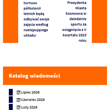
Prezydenta
turnusu
Miasta
półkolonii
Sosnowca w
letnich będą
dziedzinie
odbywać swoje
sportu za
zajęcia według
osiągnięcia z II
następującego
kwartału 2023
układu:
roku
Katalog wiadomości
Lipiec 2026
Czerwiec 2026
Luty 2026