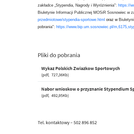
zakładce „Stypendia, Nagrody i Wyróżnienia":
https://
Biuletynie Informacji Publicznej MOSiR Sosnowiec w z
przedmiotowe/stypendia-sportowe.html
oraz w
Biuletyn
pobrania":
https://www.bip.um.sosnowiec.pl/m,6175,styp
Pliki do pobrania
Wykaz Polskich Zwiazkow Sportowych
pdf
727,36Kb
Nabor wnioskow o przyznanie Stypendium S
pdf
492,95Kb
Tel. kontaktowy – 502 896 852