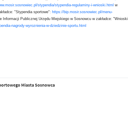
www.mosir.sosnowiec.pl/stypendia/stypendia-regulaminy-i-wnioski.html
w
akładce: "Stypendia sportowe":
https://bip.mosir.sosnowiec.pl/menu-
ie Informacji Publicznej Urzędu Miejskiego w Sosnowcu w zakładce: "Wnioski
endia-nagrody-wyroznienia-w-dziedzinie-sportu.html
portowego Miasta Sosnowca