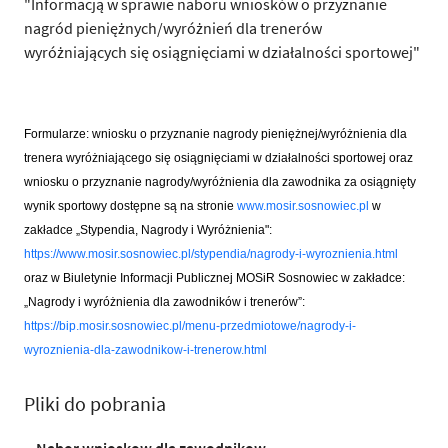
"Informacją w sprawie naboru wniosków o przyznanie
nagród pieniężnych/wyróżnień dla trenerów
wyróżniających się osiągnięciami w działalności sportowej"
Formularze: wniosku o przyznanie nagrody pieniężnej/wyróżnienia dla
trenera wyróżniającego się osiągnięciami w działalności sportowej oraz
wniosku o przyznanie nagrody/wyróżnienia dla zawodnika za osiągnięty
wynik sportowy dostępne są na stronie
www.mosir.sosnowiec.pl
w
zakładce
„
Stypendia, Nagrody i Wyróżnienia":
https://www.mosir.sosnowiec.pl/stypendia/nagrody-i-wyroznienia.html
oraz w Biuletynie Informacji Publicznej MOSiR Sosnowiec w zakładce:
„Nagrody i wyróżnienia dla zawodników i trenerów”:
https://bip.mosir.sosnowiec.pl/menu-przedmiotowe/nagrody-i-
wyroznienia-dla-zawodnikow-i-trenerow.html
Pliki do pobrania
Nabor wnioskow dla zawodnikow