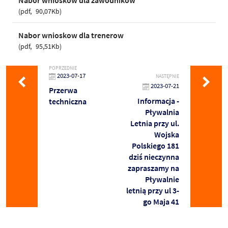
pdf
90,07Kb
Nabor wnioskow dla trenerow
pdf
95,51Kb
POPRZEDNIE
2023-07-17
NASTĘPNIE
2023-07-21
Przerwa
Informacja -
techniczna
Pływalnia
Letnia przy ul.
Wojska
Polskiego 181
dziś nieczynna
zapraszamy na
Pływalnie
letnią przy ul 3-
go Maja 41