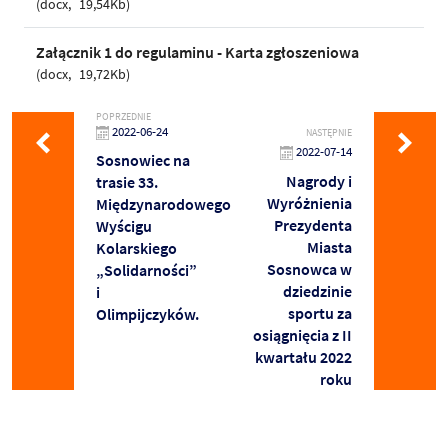
docx
19,54Kb
Załącznik 1 do regulaminu - Karta zgłoszeniowa
docx
19,72Kb
POPRZEDNIE
2022-06-24
NASTĘPNIE
2022-07-14
Sosnowiec na
Nagrody i
trasie 33.
Wyróżnienia
Międzynarodowego
Prezydenta
Wyścigu
Miasta
Kolarskiego
Sosnowca w
„Solidarności”
dziedzinie
i
sportu za
Olimpijczyków.
osiągnięcia z II
kwartału 2022
roku