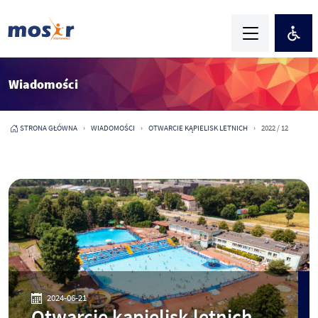
Wiadomości
STRONA GŁÓWNA
WIADOMOŚCI
OTWARCIE KĄPIELISK LETNICH
2022 / 12
2024-06-21
Otwarcie kąpielisk letnich