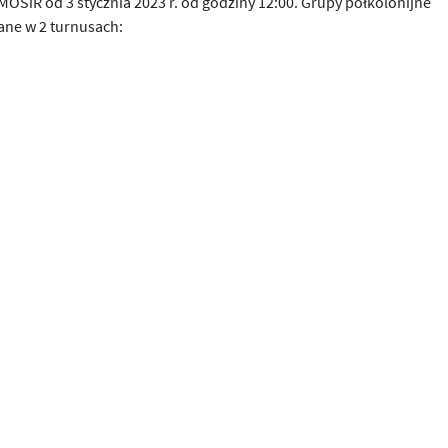
OSiR od 3 stycznia 2023 r. od godziny 12:00. Grupy półkolonijne
ane w 2 turnusach: