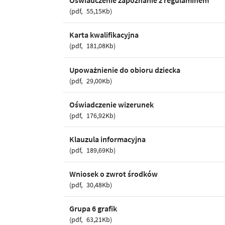
Oświadczenie zapoznanie z regulaminem
pdf
55,15Kb
Karta kwalifikacyjna
pdf
181,08Kb
Upoważnienie do obioru dziecka
pdf
29,00Kb
Oświadczenie wizerunek
pdf
176,92Kb
Klauzula informacyjna
pdf
189,69Kb
Wniosek o zwrot środków
pdf
30,48Kb
Grupa 6 grafik
pdf
63,21Kb