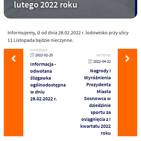
lutego 2022 roku
Informujemy, iż od dnia 28.02.2022 r. lodowisko przy ulicy
11 Listopada będzie nieczynne.
POPRZEDNIE
2022-02-25
NASTĘPNIE
2022-04-22
Informacja -
Nagrody i
odwołana
Wyróżnienia
ślizgawka
Prezydenta
ogólnodostępna
Miasta
w dniu
Sosnowca w
28.02.2022 r.
dziedzinie
sportu za
osiągnięcia z I
kwartału 2022
roku