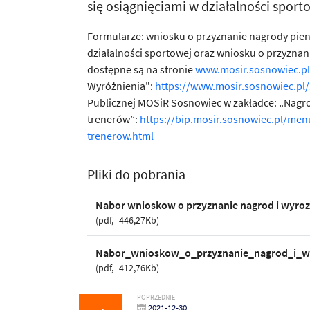
się osiągnięciami w działalności sport
Formularze: wniosku o przyznanie nagrody pieni
działalności sportowej oraz wniosku o przyzna
dostępne są na stronie
www.mosir.sosnowiec.pl
Wyróżnienia":
https://www.mosir.sosnowiec.pl/
Publicznej MOSiR Sosnowiec w zakładce: „Nagro
trenerów”:
https://bip.mosir.sosnowiec.pl/me
trenerow.html
Pliki do pobrania
Nabor wnioskow o przyznanie nagrod i wyroz
pdf
446,27Kb
Nabor_wnioskow_o_przyznanie_nagrod_i_w
pdf
412,76Kb
POPRZEDNIE
2021-12-30