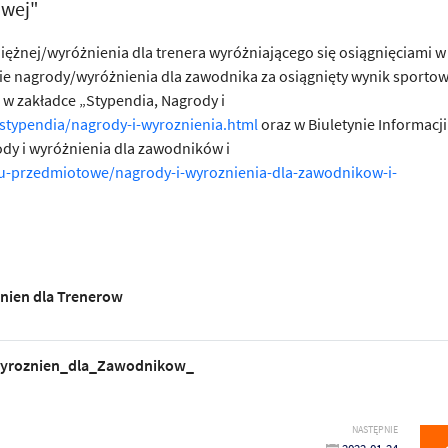
owej"
ężnej/wyróżnienia dla trenera wyróżniającego się osiągnięciami w
nie nagrody/wyróżnienia dla zawodnika za osiągnięty wynik sporto
w zakładce
„Stypendia, Nagrody i
stypendia/nagrody-i-wyroznienia.html
oraz w Biuletynie Informacji
dy i wyróżnienia dla zawodników i
nu-przedmiotowe/nagrody-i-wyroznienia-dla-zawodnikow-i-
nien dla Trenerow
yroznien_dla_Zawodnikow_
NASTĘPNIE