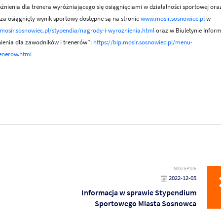
nienia dla trenera wyróżniającego się osiągnięciami w działalności sportowej ora
a osiągnięty wynik sportowy dostępne są na stronie
www.mosir.sosnowiec.pl
w
mosir.sosnowiec.pl/stypendia/nagrody-i-wyroznienia.html
oraz w Biuletynie Inform
ienia dla zawodników i trenerów”:
https://bip.mosir.sosnowiec.pl/menu-
enerow.html
NASTĘPNIE
2022-12-05
Informacja w sprawie Stypendium
Sportowego Miasta Sosnowca