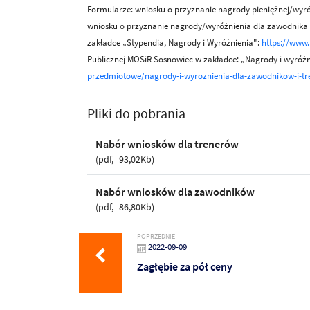
Formularze: wniosku o przyznanie nagrody pieniężnej/wyróż
wniosku o przyznanie nagrody/wyróżnienia dla zawodnika z
zakładce „Stypendia, Nagrody i Wyróżnienia":
https://www.
Publicznej MOSiR Sosnowiec w zakładce: „Nagrody i wyróżn
przedmiotowe/nagrody-i-wyroznienia-dla-zawodnikow-i-tr
Pliki do pobrania
Nabór wniosków dla trenerów
pdf
93,02Kb
Nabór wniosków dla zawodników
pdf
86,80Kb
POPRZEDNIE
2022-09-09
Zagłębie za pół ceny