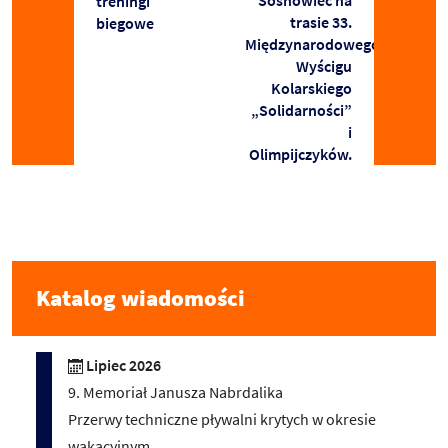
treningi
trasie 33.
biegowe
Międzynarodowego
Wyścigu
Kolarskiego
„Solidarności”
i
Olimpijczyków.
Katalog wiadomości
Lipiec 2026
9. Memoriał Janusza Nabrdalika
Przerwy techniczne pływalni krytych w okresie
wakacyjnym .