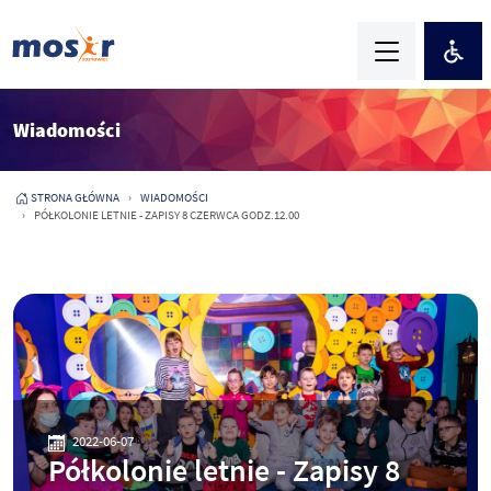
Wiadomości
STRONA GŁÓWNA
WIADOMOŚCI
PÓŁKOLONIE LETNIE - ZAPISY 8 CZERWCA GODZ.12.00
2022-06-07
Półkolonie letnie - Zapisy 8