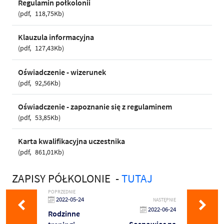
Regulamin połkolonii
pdf
118,75Kb
Klauzula informacyjna
pdf
127,43Kb
Oświadczenie - wizerunek
pdf
92,56Kb
Oświadczenie - zapoznanie się z regulaminem
pdf
53,85Kb
Karta kwalifikacyjna uczestnika
pdf
861,01Kb
ZAPISY PÓŁKOLONIE -
TUTAJ
POPRZEDNIE
2022-05-24
NASTĘPNIE
2022-06-24
Rodzinne
Sosnowiec na