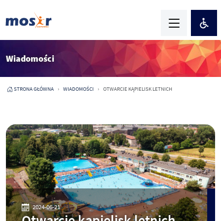
Wiadomości
STRONA GŁÓWNA
WIADOMOŚCI
OTWARCIE KĄPIELISK LETNICH
2024-06-21
Otwarcie kąpielisk letnich