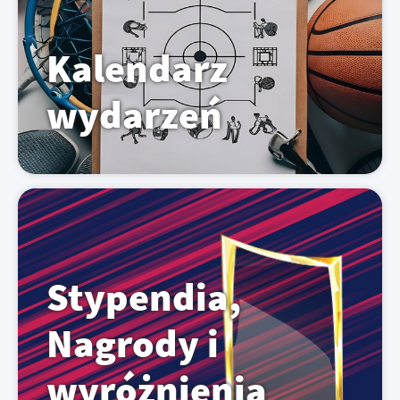
Kalendarz
wydarzeń
Stypendia,
Nagrody i
wyróżnienia