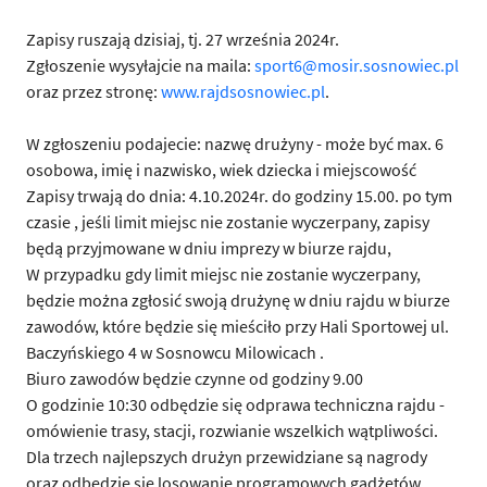
Zapisy ruszają dzisiaj, tj. 27 września 2024r.
Zgłoszenie wysyłajcie na maila:
sport6@mosir.sosnowiec.pl
oraz przez stronę:
www.rajdsosnowiec.pl
.
W zgłoszeniu podajecie: nazwę drużyny - może być max. 6
osobowa, imię i nazwisko, wiek dziecka i miejscowość
Zapisy trwają do dnia: 4.10.2024r. do godziny 15.00. po tym
czasie , jeśli limit miejsc nie zostanie wyczerpany, zapisy
będą przyjmowane w dniu imprezy w biurze rajdu,
W przypadku gdy limit miejsc nie zostanie wyczerpany,
będzie można zgłosić swoją drużynę w dniu rajdu w biurze
zawodów, które będzie się mieściło przy Hali Sportowej ul.
Baczyńskiego 4 w Sosnowcu Milowicach .
Biuro zawodów będzie czynne od godziny 9.00
O godzinie 10:30 odbędzie się odprawa techniczna rajdu -
omówienie trasy, stacji, rozwianie wszelkich wątpliwości.
Dla trzech najlepszych drużyn przewidziane są nagrody
oraz odbędzie się losowanie programowych gadżetów.