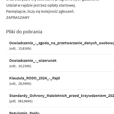
Udział w rajdzie jest bez opłaty startowej.
Pamiętajcie, liczy się kolejność zgłoszeń.
ZAPRASZAMY
Pliki do pobrania
Oswiadczenie_-_zgoda_na_przetwarzanie_danych_osobow
odt
15,81Kb
Oswiadczenie_-_wizerunek
odt
16,15Kb
Klauzula_RODO_2024_-_Rajd
odt
28,59Kb
Standardy_Ochrony_Maloletnich_przed_krzywdzeniem_2
pdf
383,96Kb
Regulamin_Rajdu