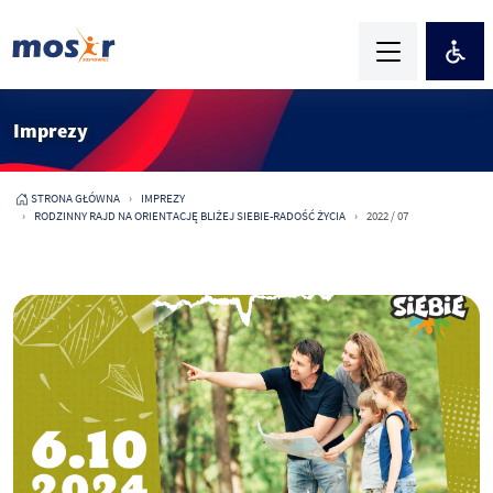
Imprezy
STRONA GŁÓWNA
IMPREZY
RODZINNY RAJD NA ORIENTACJĘ BLIŻEJ SIEBIE-RADOŚĆ ŻYCIA
2022 / 07