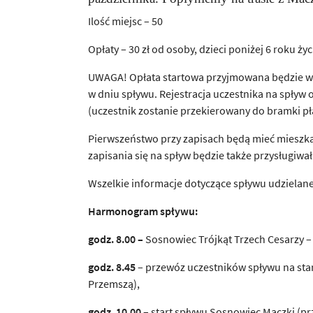
Ilość miejsc – 50
Opłaty – 30 zł od osoby, dzieci poniżej 6 roku ż
UWAGA! Opłata startowa przyjmowana będzie wył
w dniu spływu. Rejestracja uczestnika na spływ
(uczestnik zostanie przekierowany do bramki pła
Pierwszeństwo przy zapisach będą mieć mieszka
zapisania się na spływ będzie także przysługiw
Wszelkie informacje dotyczące spływu udzielan
Harmonogram spływu:
godz. 8.00 –
Sosnowiec Trójkąt Trzech Cesarzy – 
godz. 8.45
– przewóz uczestników spływu na star
Przemszą),
godz. 10.00
– start spływu Sosnowiec Maczki (pr