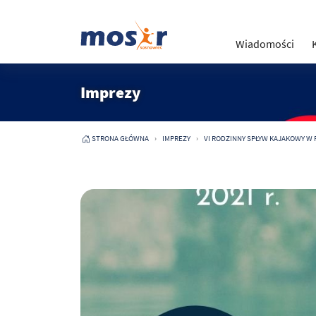
Wiadomości
Imprezy
STRONA GŁÓWNA
IMPREZY
VI RODZINNY SPŁYW KAJAKOWY W R