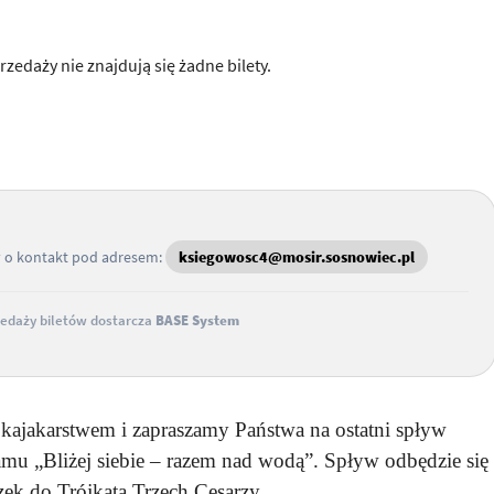
rzedaży nie znajdują się żadne bilety.
y o kontakt pod adresem:
ksiegowosc4@mosir.sosnowiec.pl
edaży biletów dostarcza
BASE System
kajakarstwem i zapraszamy Państwa na ostatni spływ
u „Bliżej siebie – razem nad wodą”. Spływ odbędzie się
zek do Trójkąta Trzech Cesarzy.