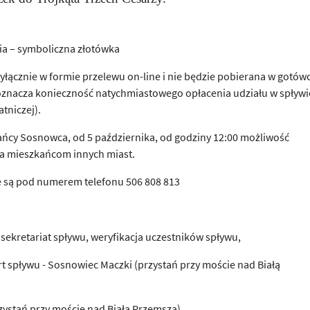
ycia – symboliczna złotówka
ącznie w formie przelewu on-line i nie będzie pobierana w gotów
 oznacza konieczność natychmiastowego opłacenia udziału w spływi
tniczej).
ńcy Sosnowca, od 5 października, od godziny 12:00 możliwość
ała mieszkańcom innych miast.
e są pod numerem telefonu 506 808 813
sekretariat spływu, weryfikacja uczestników spływu,
t spływu - Sosnowiec Maczki (przystań przy moście nad Białą
zystań przy moście nad Białą Przemszą)