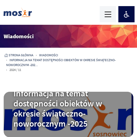
Wiadomości
STRONA GŁÓWNA
WIADOMOŚCI
INFORMACJA NA TEMAT DOSTĘPNOŚCI OBIEKTÓW W OKRESIE ŚWIĄTECZNO-
NOWOROCZNYM -202...
2024 / 11
2025-12-23
Informacja na temat
dostępności obiektów w
okresie świąteczno-
noworocznym -2025