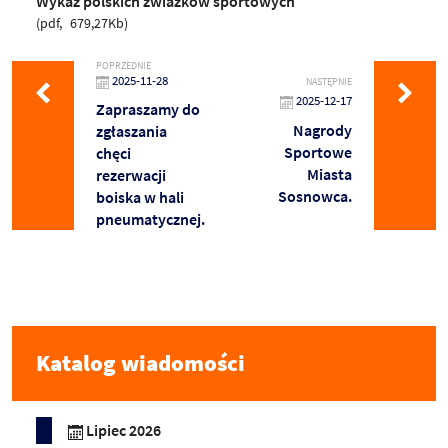
Wykaz polskich zwiazków sportowych
pdf
679,27Kb
POPRZEDNIE
2025-11-28
NASTĘPNIE
2025-12-17
Zapraszamy do
Nagrody
zgłaszania
Sportowe
chęci
Miasta
rezerwacji
Sosnowca.
boiska w hali
pneumatycznej.
Katalog wiadomości
Lipiec 2026