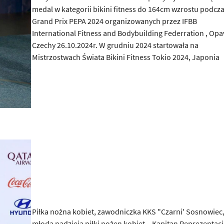
medal w kategorii bikini fitness do 164cm wzrostu podcz
Grand Prix PEPA 2024 organizowanych przez IFBB
International Fitness and Bodybuilding Federration , Opav
Czechy 26.10.2024r. W grudniu 2024 startowała na
Mistrzostwach Świata Bikini Fitness Tokio 2024, Japonia
Piłka nożna kobiet, zawodniczka KKS "Czarni' Sosnowiec
młoda nadzieja piłki nożen kobiet – Kapitan Reprezentacji