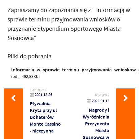
Zapraszamy do zapoznania się z " Informacją w
sprawie terminu przyjmowania wniosków o
przyznanie Stypendium Sportowego Miasta
Sosnowca"
Pliki do pobrania
Informacja_w_sprawie_terminu_przyjmowania_wnioskow
pdf
492,83Kb
POPRZEDNIE
2021-12-26
NASTĘPNIE
2022-01-12
Pływalnia
Nagrody i
Kryta przy ul
Wyróżnienia
Bohaterów
Prezydenta
Monte Cassino
Miasta
- nieczynna
Sosnowca w