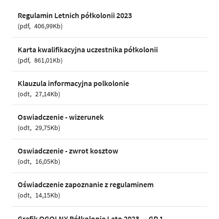
Regulamin Letnich półkolonii 2023
pdf
406,99Kb
Karta kwalifikacyjna uczestnika półkolonii
pdf
861,01Kb
Klauzula informacyjna polkolonie
odt
27,14Kb
Oswiadczenie - wizerunek
odt
29,75Kb
Oswiadczenie - zwrot kosztow
odt
16,05Kb
Oświadczenie zapoznanie z regulaminem
odt
14,15Kb
Grafik OGOLNY Półkolonie Lato 2023 — GR 1