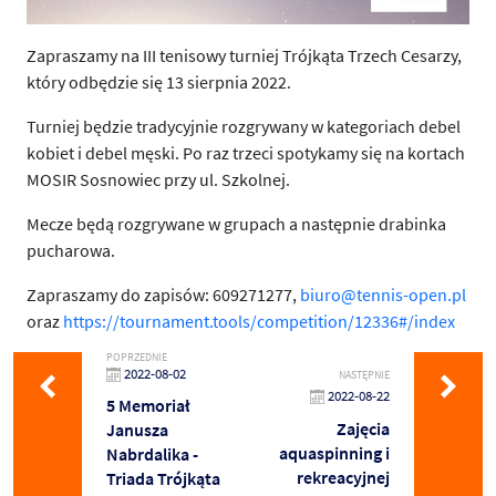
Zapraszamy na III tenisowy turniej Trójkąta Trzech Cesarzy,
który odbędzie się 13 sierpnia 2022.
Turniej będzie tradycyjnie rozgrywany w kategoriach debel
kobiet i debel męski. Po raz trzeci spotykamy się na kortach
MOSIR Sosnowiec przy ul. Szkolnej.
Mecze będą rozgrywane w grupach a następnie drabinka
pucharowa.
Zapraszamy do zapisów: 609271277,
biuro@tennis-open.pl
oraz
https://tournament.tools/competition/12336#/index
POPRZEDNIE
2022-08-02
NASTĘPNIE
2022-08-22
5 Memoriał
Zajęcia
Janusza
aquaspinning i
Nabrdalika -
rekreacyjnej
Triada Trójkąta