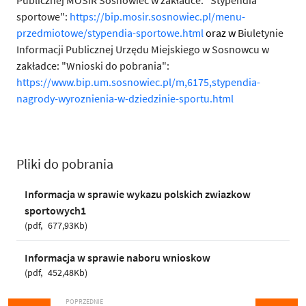
Publicznej MOSiR Sosnowiec w zakładce: "Stypendia
sportowe":
https://bip.mosir.sosnowiec.pl/menu-
przedmiotowe/stypendia-sportowe.html
oraz w
Biuletynie
Informacji Publicznej Urzędu Miejskiego w Sosnowcu w
zakładce: "Wnioski do pobrania":
https://www.bip.um.sosnowiec.pl/m,6175,stypendia-
nagrody-wyroznienia-w-dziedzinie-sportu.html
Pliki do pobrania
Informacja w sprawie wykazu polskich zwiazkow
sportowych1
pdf
677,93Kb
Informacja w sprawie naboru wnioskow
pdf
452,48Kb
POPRZEDNIE