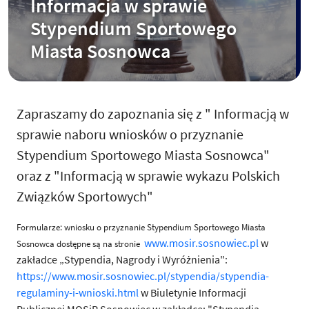
Informacja w sprawie
Stypendium Sportowego
Miasta Sosnowca
Zapraszamy do zapoznania się z " Informacją w
sprawie naboru wniosków o przyznanie
Stypendium Sportowego Miasta Sosnowca"
oraz z "Informacją w sprawie wykazu Polskich
Związków Sportowych"
Formularze: wniosku o przyznanie Stypendium Sportowego Miasta
www.mosir.sosnowiec.pl
w
Sosnowca dostępne są na stronie
zakładce „Stypendia, Nagrody i Wyróżnienia":
https://www.mosir.sosnowiec.pl/stypendia/stypendia-
regulaminy-i-wnioski.html
w Biuletynie Informacji