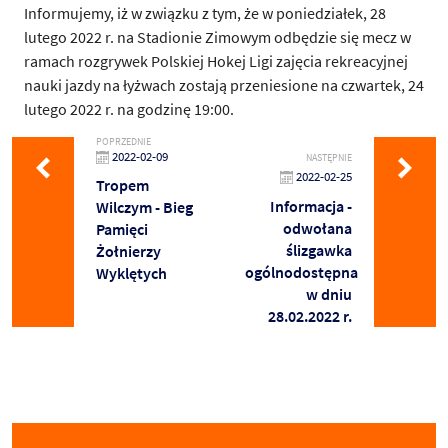
Informujemy, iż w związku z tym, że w
poniedziałek
,
28
lutego
2022 r. na Stadionie Zimowym odbędzie się mecz w
ramach rozgrywek Polskiej Hokej Ligi zajęcia rekreacyjnej
nauki jazdy na łyżwach zostają przeniesione na
czwartek
,
24
lutego 2022
r. na godzinę 19:00.
POPRZEDNIE
2022-02-09
NASTĘPNIE
2022-02-25
Tropem
Informacja -
Wilczym - Bieg
odwołana
Pamięci
ślizgawka
Żołnierzy
ogólnodostępna
Wyklętych
w dniu
28.02.2022 r.