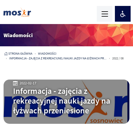
Wiadomości
STRONA GŁÓWNA
WIADOMOŚCI
INFORMACJA - ZAJĘCIA Z REKREACYJNEJ NAUKI JAZDY NA ŁYŻWACH PR...
2022 / 08
2022-02-17
Informacja - zajęcia z
rekreacyjnej nauki jazdy na
łyżwach przeniesione