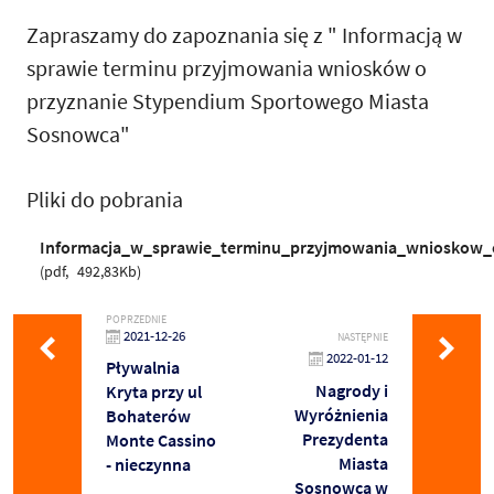
Zapraszamy do zapoznania się z " Informacją w
sprawie terminu przyjmowania wniosków o
przyznanie Stypendium Sportowego Miasta
Sosnowca"
Pliki do pobrania
Informacja_w_sprawie_terminu_przyjmowania_wnioskow
pdf
492,83Kb
POPRZEDNIE
2021-12-26
NASTĘPNIE
2022-01-12
Pływalnia
Nagrody i
Kryta przy ul
Wyróżnienia
Bohaterów
Prezydenta
Monte Cassino
Miasta
- nieczynna
Sosnowca w